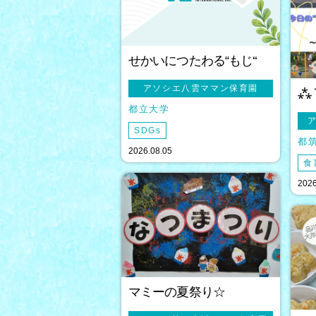
せかいにつたわる“もじ‘‘
アソシエ八雲ママン保育園
⁂
都立大学
SDGs
都
2026.08.05
食
2026
マミーの夏祭り☆