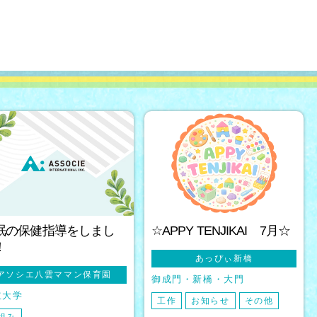
眠の保健指導をしまし
☆APPY TENJIKAI 7月☆
！
あっぴぃ新橋
アソシエ八雲ママン保育園
御成門・新橋・大門
立大学
工作
お知らせ
その他