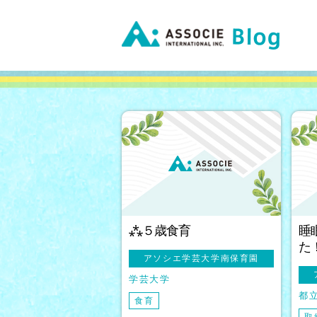
⁂５歳食育
睡
た
アソシエ学芸大学南保育園
学芸大学
都
食育