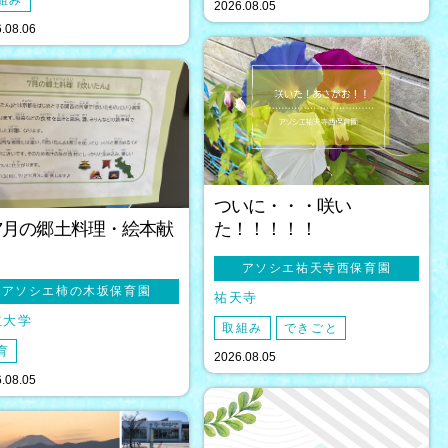
組み
2026.08.05
.08.06
ついに・・・咲い
7月の郷土料理・絵本献
た！！！！！
アソシエ祐天寺西保育園
アソシエ柿の木坂保育園
祐天寺
立大学
取組み
できごと
育
2026.08.05
.08.05