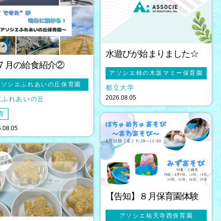
水遊びが始まりました☆
７月の給食紹介②
アソシエ柿の木坂マミー保育園
アソシエふれあいの丘保育園
都立大学
2026.08.05
筑ふれあいの丘
育
.08.05
【告知】８月保育園体験
アソシエ祐天寺西保育園