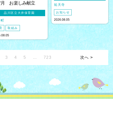
7月 お楽しみ献立
祐天寺
お知らせ
品川区立大井保育園
2026.08.05
井町
育
取組み
.08.05
3
4
5
…
723
次へ >