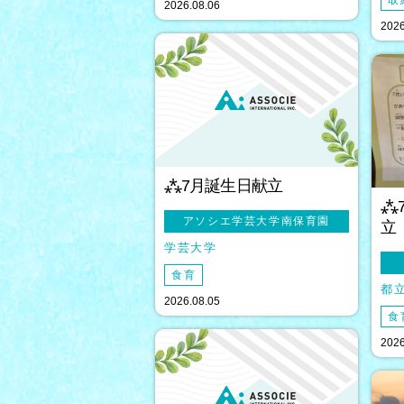
取
2026.08.06
2026
⁂7月誕生日献立
⁂
アソシエ学芸大学南保育園
立
学芸大学
食育
都
2026.08.05
食
2026