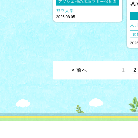
アソシエ柿の木坂マミー保育園
⁂
都立大学
2026.08.05
大
食
2026
< 前へ
1
2