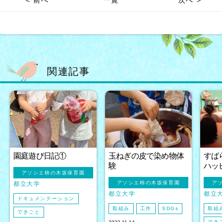
< 前へ
一覧
次へ >
関連記事
園庭遊び日記①
玉ねぎの皮で染め物体
すば
験
ハッ
アソシエ柿の木坂保育園
アソシエ柿の木坂保育園
ア
都立大学
都立大学
都立
ドキュメンテーション
取組み
工作
SDGs
取組
できごと
でき