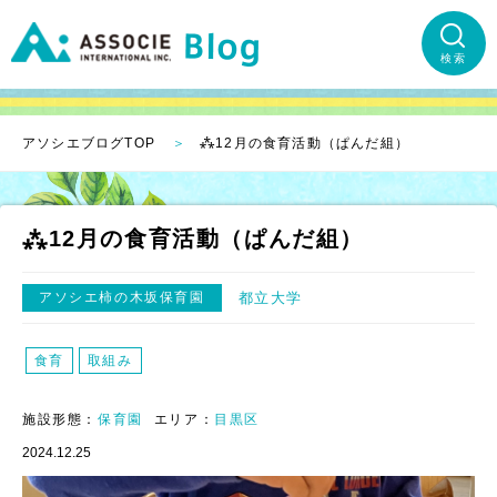
検索
アソシエブログTOP
⁂12月の食育活動（ぱんだ組）
⁂12月の食育活動（ぱんだ組）
アソシエ柿の木坂保育園
都立大学
食育
取組み
施設形態：
保育園
エリア：
目黒区
2024.12.25