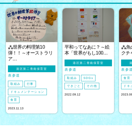
⁂世界の料理第10
平和ってなあに？～絵
⁂魚
弾！！～オーストラリ
本「世界がもし100…
クチ
ア…
港区第二青南保育室
港区第二青南保育室
表参道
表参
表参道
取組み
SDGs
食育
取組み
行事
できごと
その他
ドキ
ドキュメンテーション
2022.09.12
2023.0
食育
2023.11.13