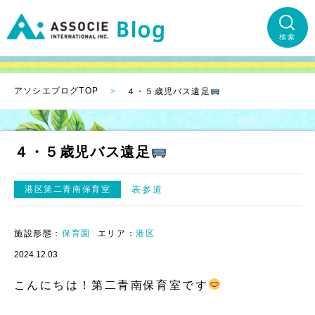
検索
アソシエブログTOP
４・５歳児バス遠足
４・５歳児バス遠足
港区第二青南保育室
表参道
施設形態：
保育園
エリア：
港区
2024.12.03
こんにちは！第二青南保育室です