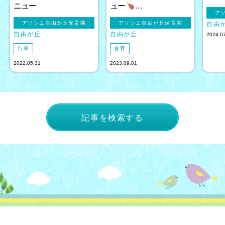
ニュー
ュー
…
ア
アソシエ自由が丘保育園
アソシエ自由が丘保育園
自由
自由が丘
自由が丘
2024.0
行事
食育
2022.05.31
2023.09.01
記事を検索する