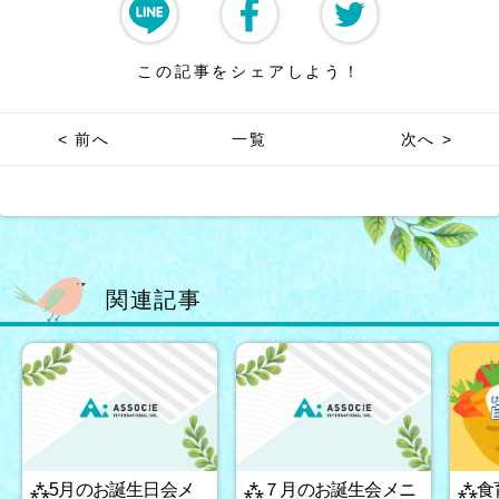
この記事をシェアしよう！
< 前へ
一覧
次へ >
関連記事
⁂5月のお誕生日会メ
⁂７月のお誕生会メニ
⁂食