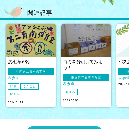
関連記事
⁂七草がゆ
ゴミを分別してみよ
バス
う！
港区第二青南保育室
港区第二青南保育室
表参道
表参
表参道
2025.1
行事
できごと
取組み
取組み
2023.06.03
2024.01.12