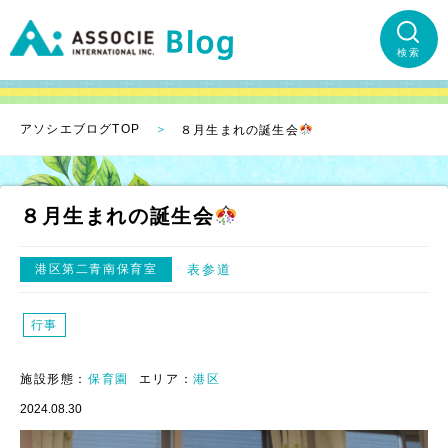
検索
アソシエブログTOP
８月生まれの誕生会
８月生まれの誕生会
港区第二青南保育室
表参道
行事
施設形態：
保育園
エリア：
港区
2024.08.30