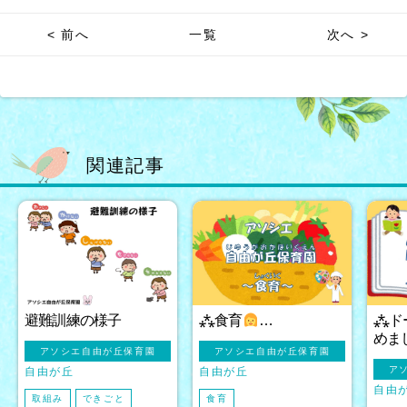
< 前へ
一覧
次へ >
関連記事
避難訓練の様子
⁂食育
‍…
⁂ド
めま
アソシエ自由が丘保育園
アソシエ自由が丘保育園
ア
自由が丘
自由が丘
自由
取組み
できごと
食育