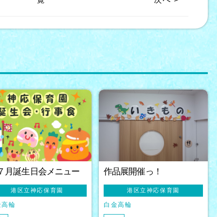
７月誕生日会メニュー
作品展開催っ！
港区立神応保育園
港区立神応保育園
金高輪
白金高輪