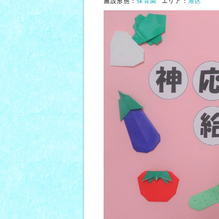
施設形態：
保育園
エリア：
港区