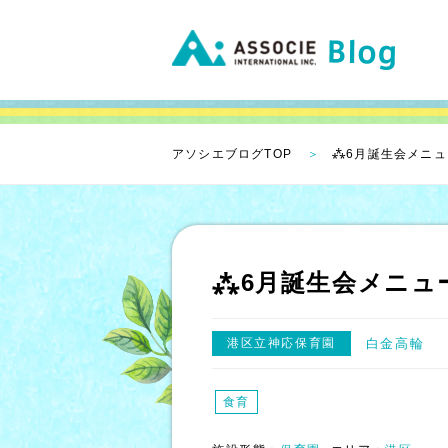
アソシエブログTOP
⁂6月誕生会メニュ
⁂6月誕生会メニュ
港区立神応保育園
白金高輪
食育