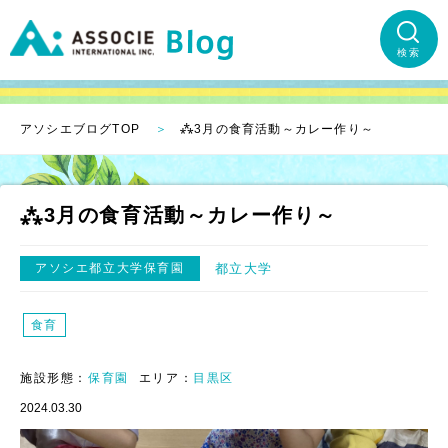
検索
アソシエブログTOP
⁂3月の食育活動～カレー作り～
⁂3月の食育活動～カレー作り～
アソシエ都立大学保育園
都立大学
食育
施設形態：
保育園
エリア：
目黒区
2024.03.30