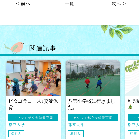
< 前へ
一覧
次へ >
関連記事
ピタゴラコース♪交流保
八雲小学校に行きまし
乳児
育
た。
アソシエ都立大学保育園
アソシエ都立大学保育園
ア
都立大学
都立大学
都立
取組み
取組み
行事