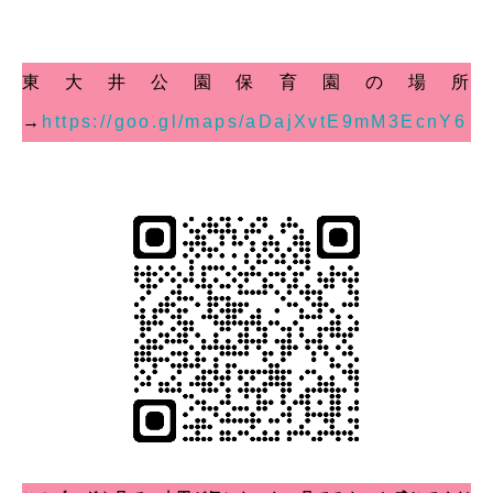
東大井公園保育園の場所
→
https://goo.gl/maps/aDajXvtE9mM3EcnY6