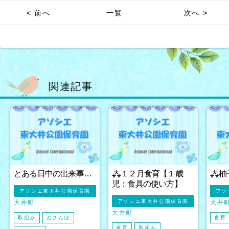
< 前へ
一覧
次へ >
関連記事
とある日中の出来事…
⁂１２月食育【１歳
⁂柚
児：食具の使い方】
アソシエ東大井公園保育園
アソ
アソシエ東大井公園保育園
大井町
大井
大井町
取組み
おさんぽ
食育
食育
取組み