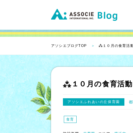
アソシエブログTOP
⁂１０月の食育活
⁂１０月の食育活動
アソシエふれあいの丘保育園
食育