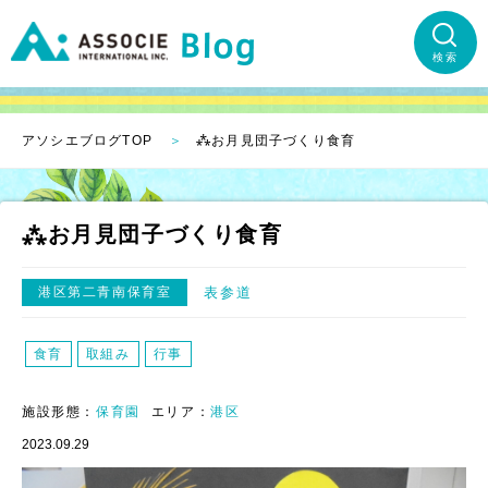
検索
アソシエブログTOP
⁂お月見団子づくり食育
⁂お月見団子づくり食育
港区第二青南保育室
表参道
食育
取組み
行事
施設形態：
保育園
エリア：
港区
2023.09.29