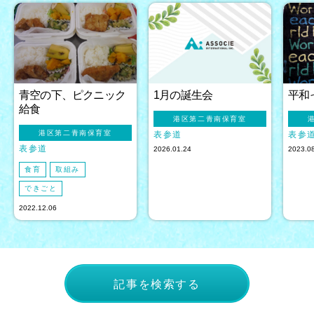
青空の下、ピクニック
1月の誕生会
平和
給食
港区第二青南保育室
港区第二青南保育室
表参道
表参
表参道
2026.01.24
2023.0
食育
取組み
できごと
2022.12.06
記事を検索する