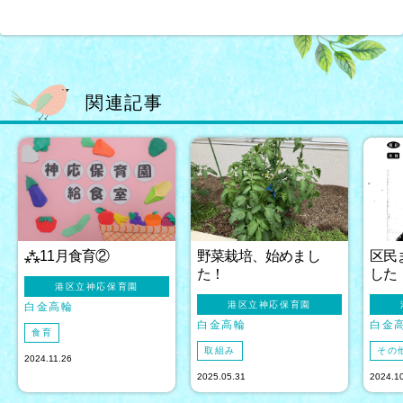
関連記事
⁂11月食育②
野菜栽培、始めまし
区民
た！
した
港区立神応保育園
港区立神応保育園
白金高輪
白金高輪
白金
食育
取組み
その
2024.11.26
2025.05.31
2024.1