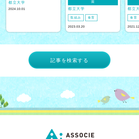
園
都立大学
都立大学
都立
2024.10.01
取組み
食育
食育
2023.03.20
2021.1
記事を検索する