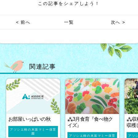
この記事をシェアしよう！
< 前へ
一覧
次へ >
関連記事
お部屋いっぱいの秋
⁂3月食育『食べ物ク
⁂収
イズ』
収穫
アソシエ柿の木坂マミー保育
園
アソシエ柿の木坂マミー保育
アソ