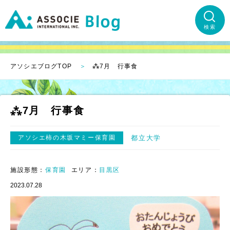
検索
アソシエブログTOP
⁂7月 行事食
⁂7月 行事食
アソシエ柿の木坂マミー保育園
都立大学
施設形態：
保育園
エリア：
目黒区
2023.07.28