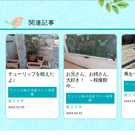
関連記事
チューリップを植えた
お兄さん、お姉さん、
凧を
よ♪
大好き！ ～桜修館
アソ
中…
アソシエ柿の木坂マミー保育
園
都立
アソシエ柿の木坂マミー保育
園
都立大学
2024.0
都立大学
2024.01.05
2024.03.22