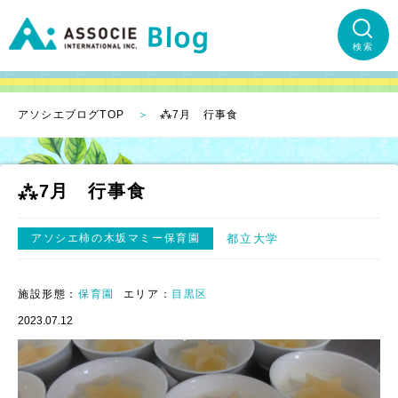
検索
アソシエブログTOP
⁂7月 行事食
⁂7月 行事食
アソシエ柿の木坂マミー保育園
都立大学
施設形態：
保育園
エリア：
目黒区
2023.07.12