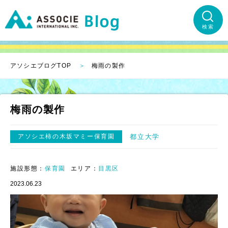
検索
アソシエブログTOP
梅雨の製作
梅雨の製作
アソシエ柿の木坂マミー保育園
都立大学
施設形態：
保育園
エリア：
目黒区
2023.06.23