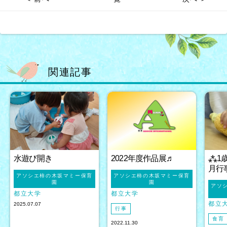
関連記事
水遊び開き
2022年度作品展♬
⁂1
月行
アソシエ柿の木坂マミー保育
アソシエ柿の木坂マミー保育
園
園
アソ
都立大学
都立大学
都立
2025.07.07
行事
食育
2022.11.30