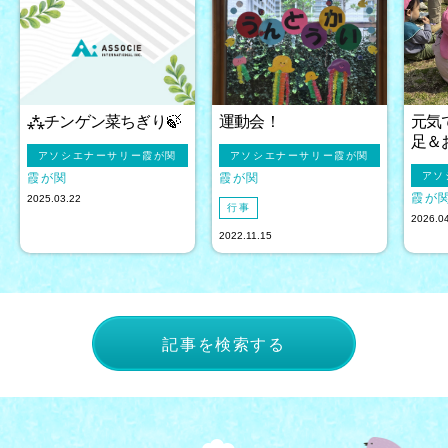
⁂チンゲン菜ちぎり🍃
運動会！
元気
足＆
アソシエナーサリー霞が関
アソシエナーサリー霞が関
アソ
霞が関
霞が関
霞が
2025.03.22
行事
2026.0
2022.11.15
記事を検索する