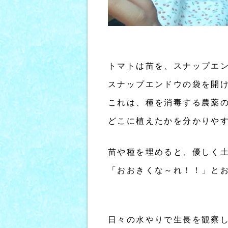
トマトは苗を、スナップエ
スナップエンドウの袋を開
これは、種を消毒する農薬
どこに植えたかを分かりや
苗や種を埋めると、優しく
「おおきくな～れ！！」と
日々の水やりで生長を観察