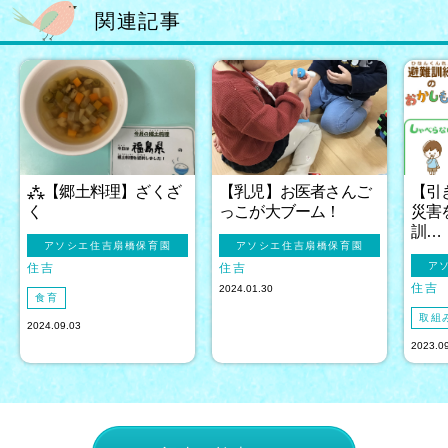
関連記事
⁂【郷土料理】ざくざ
【乳児】お医者さんご
【引
く
っこが大ブーム！
災害
訓…
アソシエ住吉扇橋保育園
アソシエ住吉扇橋保育園
ア
住吉
住吉
住吉
2024.01.30
食育
取組
2024.09.03
2023.0