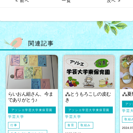
< 前へ
一覧
次へ >
関連記事
らいおん組さん、今ま
⁂とうもろこしの皮む
⁂夏
でありがとう♪
き
アソ
アソシエ学芸大学東保育園
アソシエ学芸大学東保育園
学芸
学芸大学
学芸大学
取組
行事
食育
取組み
2024.0