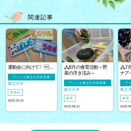
関連記事
運動会に向けて
…
⁂8月の食育活動～野
⁂7
菜の浮き沈み～
ナア
アソシエ都立大学保育園
アソシエ都立大学保育園
ア
都立大学
都立大学
都立
取組み
食育
食育
2023.10.10
2025.08.12
2026.0