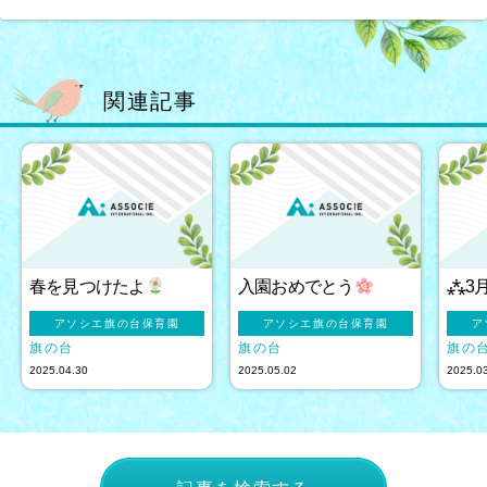
関連記事
春を見つけたよ
入園おめでとう
⁂3
アソシエ旗の台保育園
アソシエ旗の台保育園
ア
旗の台
旗の台
旗の
2025.04.30
2025.05.02
2025.0