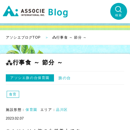
検索
アソシエブログTOP
⁂行事食 ～ 節分 ～
⁂行事食 ～ 節分 ～
アソシエ旗の台保育園
旗の台
食育
施設形態：
保育園
エリア：
品川区
2023.02.07