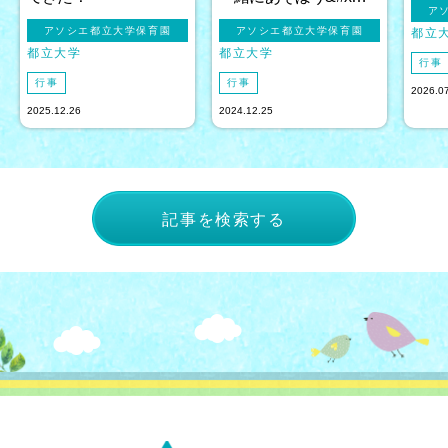
ア
アソシエ都立大学保育園
アソシエ都立大学保育園
都立
都立大学
都立大学
行事
行事
行事
2026.0
2025.12.26
2024.12.25
記事を検索する