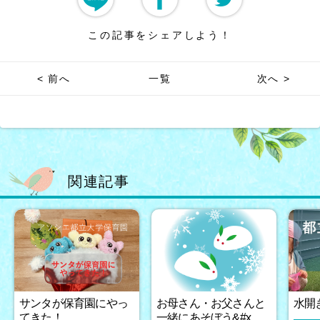
この記事をシェアしよう！
< 前へ
一覧
次へ >
関連記事
サンタが保育園にやっ
お母さん・お父さんと
水開
てきた！
一緒にあそぼう&#x…