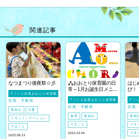
関連記事
なつまつり後夜祭☆彡
⁂おおとり保育園の日
はじ
常～1月お誕生日メニ…
び！
アソシエ目黒おおとり保育園
アソシエ目黒おおとり保育園
アソ
目黒
不動前
目黒
不動前
目黒
取組み
行事
食育
取組み
取組
ドキュメンテーション
できごと
ドキ
できごと
でき
2022.03.04
2025.08.13