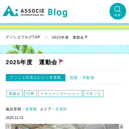
検索
アソシエブログTOP
2025年度 運動会
2025年度 運動会
アソシエ目黒おおとり保育園
目黒
不動前
取組み
行事
ドキュメンテーション
できごと
施設形態：
保育園
エリア：
目黒区
2025.11.13