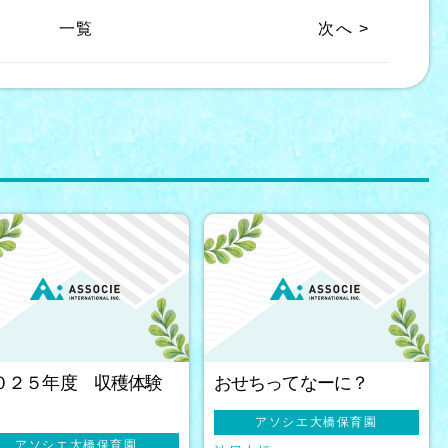
一覧
次へ >
０２５年度 収穫体験
おせちってなーに？
アソシエ大橋保育園
アソシエ大橋保育園