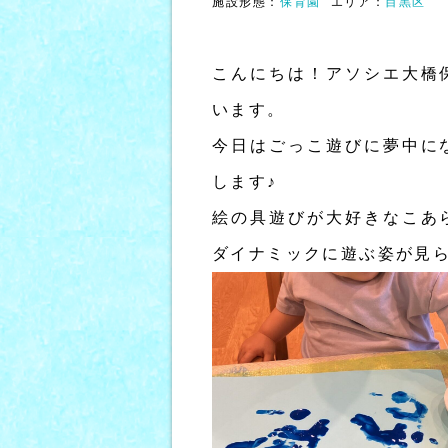
施設形態：
保育園
エリア：
目黒区
こんにちは！アソシエ大橋
います。
今日はごっこ遊びに夢中に
します♪
絵の具遊びが大好きなこあ
ダイナミックに遊ぶ姿が見