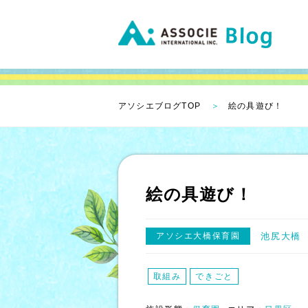
アソシエブログTOP
絵の具遊び！
絵の具遊び！
アソシエ大橋保育園
池尻大橋
取組み
できごと