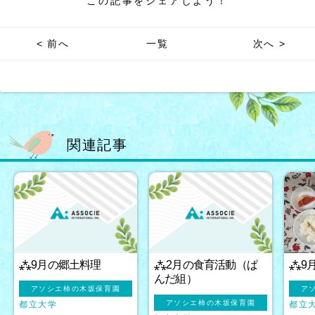
この記事をシェアしよう！
< 前へ
一覧
次へ >
関連記事
⁂9月の郷土料理
⁂2月の食育活動（ぱ
⁂9
んだ組）
アソシエ柿の木坂保育園
ア
アソシエ柿の木坂保育園
都立大学
都立