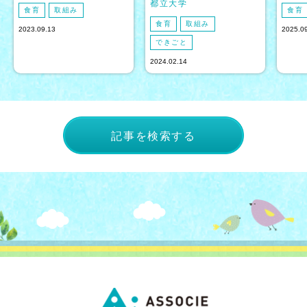
都立大学
食育
取組み
食育
食育
取組み
2023.09.13
2025.0
できごと
2024.02.14
記事を検索する