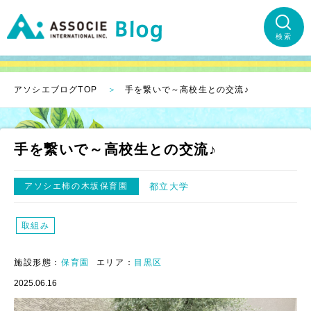
検索
アソシエブログTOP
手を繋いで～高校生との交流♪
手を繋いで～高校生との交流♪
アソシエ柿の木坂保育園
都立大学
取組み
施設形態：
保育園
エリア：
目黒区
2025.06.16