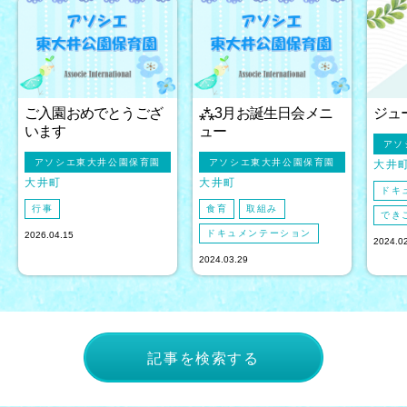
ご入園おめでとうござ
⁂3月お誕生日会メニ
ジュ
います
ュー
アソ
アソシエ東大井公園保育園
アソシエ東大井公園保育園
大井
大井町
大井町
ドキ
行事
食育
取組み
でき
ドキュメンテーション
2026.04.15
2024.0
2024.03.29
記事を検索する