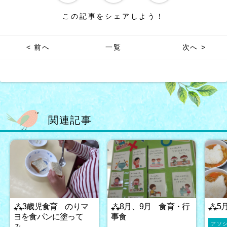
この記事をシェアしよう！
< 前へ
一覧
次へ >
関連記事
⁂3歳児食育 のりマ
⁂8月、9月 食育・行
⁂5
ヨを食パンに塗って
事食
アソ
み…