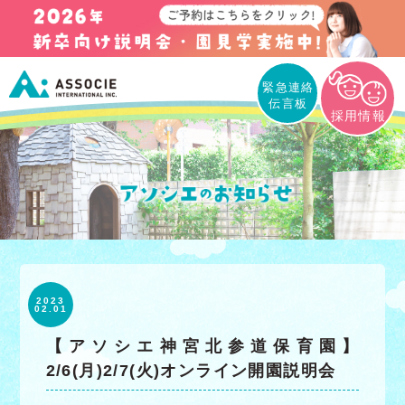
緊急連絡
伝言板
採用情報
2023
02.01
【アソシエ神宮北参道保育園】
2/6(月)2/7(火)オンライン開園説明会