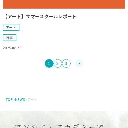
【アート】サマースクールレポート
アート
行事
2025.08.26
投
1
2
3
稿
の
ペ
ー
ジ
TOP
>
NEWS
>
アート
送
り
アソシエ・アカデミーで、