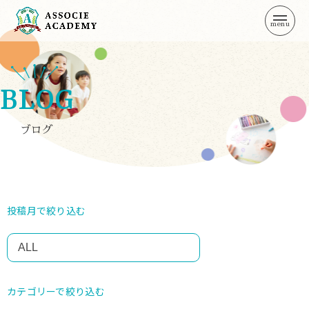
TOP
トップページ
BLOG
ABOUT
アソシエ・アカデミーとは
ブログ
CATEGORY
部門紹介
ACCESS
アクセス
投稿月で絞り込む
FAQ
よくある質問
NEWS
お知らせ
カテゴリーで絞り込む