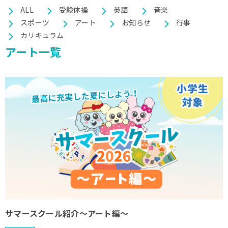
ALL
受験体操
英語
音楽
BLOG
ブログ
スポーツ
アート
お知らせ
行事
カリキュラム
アート一覧
ご予約はこちら
お問い合わせはこちら
03-6459-5760
TEL.
平日10:00～12:30/13:30～18:00
サマースクール紹介～アート編～