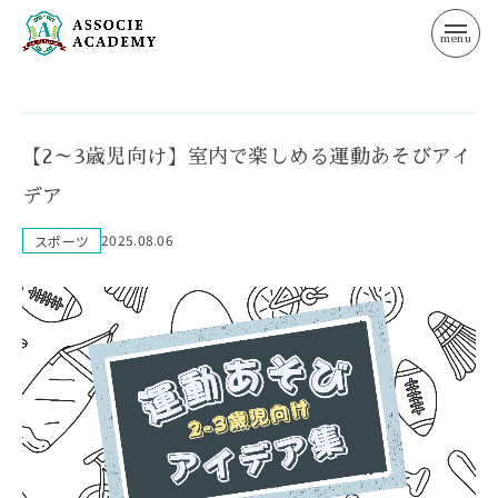
TOP
トップページ
【2～3歳児向け】室内で楽しめる運動あそびアイ
ABOUT
アソシエ・アカデミーとは
デア
2025.08.06
スポーツ
CATEGORY
部門紹介
ACCESS
アクセス
FAQ
よくある質問
NEWS
お知らせ