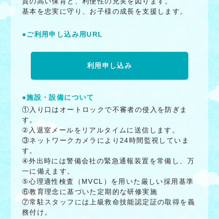
質の高い保育と、利便性の充実を図ります。
基本を忠実に守り、お子様の成長を支援します。
●ご利用申し込み用URL
利用申し込み
●施設・設備について
①入り口はオートロックで不審者の侵入を防ぎま
す。
②入退室メールをリアルタイムに送信します。
③ネットワークカメラにより24時間監視していま
す。
④外出時には警備会社の緊急通報装置を常備し、万
一に備えます。
⑤心理適性検査（MVCL）を用いた厳しい採用基準
⑥教育理念に基づいた定期的な研修実施
⑦常駐スタッフには上級救命技能認定証の取得を義
務付け。