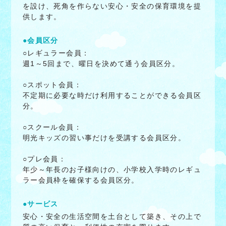
を設け、死角を作らない安心・安全の保育環境を提
供します。
●会員区分
○レギュラー会員：
週1～5回まで、曜日を決めて通う会員区分。
○スポット会員：
不定期に必要な時だけ利用することができる会員区
分。
○スクール会員：
明光キッズの習い事だけを受講する会員区分。
○プレ会員：
年少～年長のお子様向けの、小学校入学時のレギュ
ラー会員枠を確保する会員区分。
●サービス
安心・安全の生活空間を土台として築き、その上で