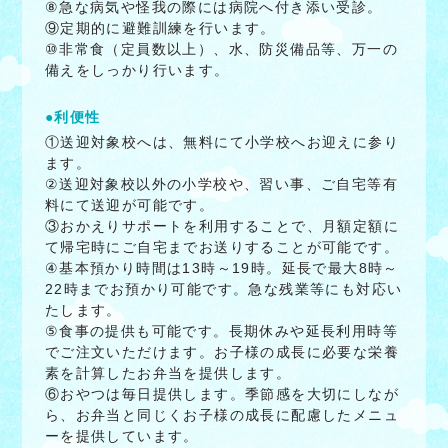
⑧急な病気や怪我の際には病院へ付き添い受診。
⑨定期的に避難訓練を行います。
⑩非常食（定員数以上）、水、防災備品等、万一の
備えをしっかり行います。
●利便性
①送迎対象校へは、無料にて小学校へお迎えに参り
ます。
②送迎対象校以外の小学校や、習い事、ご自宅等有
料にて送迎が可能です。
③おかえりサポートを利用することで、月額定額に
て帰宅時にご自宅までお送りすることが可能です。
④基本預かり時間は13時～19時。延長で最大8時～
22時までお預かり可能です。急な残業等にも対応い
たします。
⑤食事の提供も可能です。長期休みや延長利用時等
でご注文いただけます。お子様の成長に必要な栄養
素を計算したお弁当を提供します。
⑥おやつは毎日提供します。季節感を大切にしなが
ら、お弁当と同じくお子様の成長に配慮したメニュ
ーを提供しています。