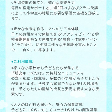
○学習習慣の確立と、確かな基礎学力
毎日の宿題サポートと、週2回のまなびクラス受講
によって小学生の時期に必要な学習の基礎を形成し
ます。
○豊かな未来を作る、２つのリアル体験
日々のお預かりで体験できる“アクティビティ”と学
校長期休み時など体験できる“教育・体験型イベン
ト”をご提供。幼少期に様々な実体験を重ねること
で、「自立」に導きます。
●ご利用環境
○様々な小学校から子どもたちが集まる、
『明光キッズだけ』の特別なコミュニティ
公立・私立・国立等、多数の小学校から子どもたち
が集まります。学校でも家庭でもない第3の居場所
は、子どもたちの情緒的成長と安定を促す大きな要
素です。
○大人の目が行き届いた、安心の保育環境
子ども7～10名に対してコーチ1名以上の配置基準