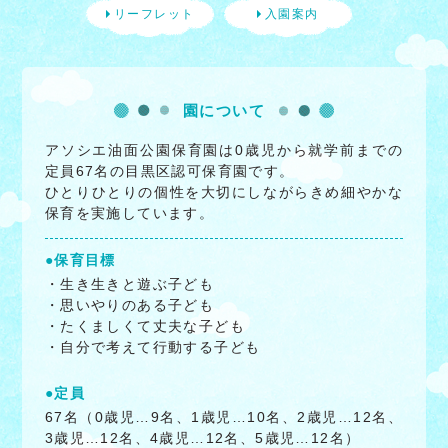
リーフレット
入園案内
園について
アソシエ油面公園保育園は0歳児から就学前までの
定員67名の目黒区認可保育園です。
ひとりひとりの個性を大切にしながらきめ細やかな
保育を実施しています。
●保育目標
・生き生きと遊ぶ子ども
・思いやりのある子ども
・たくましくて丈夫な子ども
・自分で考えて行動する子ども
●定員
67名（0歳児…9名、1歳児…10名、2歳児…12名、
3歳児…12名、4歳児…12名、5歳児…12名）