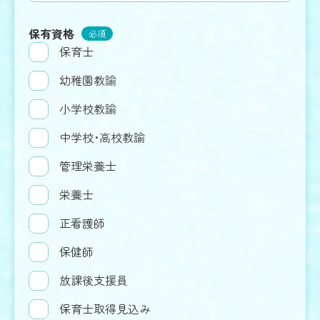
保有資格
必須
保育士
求人に関するご質問や
幼稚園教諭
ご相談はお気軽にご連絡ください
小学校教諭
0120-73-3935
中学校･高校教諭
管理栄養士
栄養士
正看護師
保健師
放課後支援員
保育士取得見込み