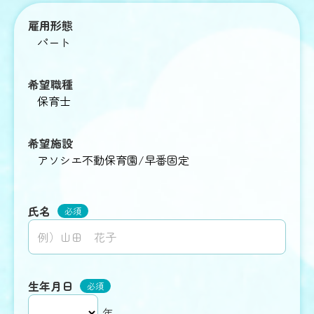
施設ブログ
雇用形態
アソシエ日記
希望職種
求人をさがす
希望施設
キャリア採用
氏名
正社員
必須
パート
生年月日
必須
年