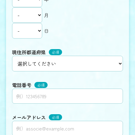
障がい者
月
日
新卒での正社員採用はこちらから
新卒採用
現住所都道府県
必須
ご希望の求人が見つからない方、
転職時期が未定の方、
電話番号
必須
まずは相談してみたい方は
こちらをご利用ください
メールアドレス
必須
相談
から始める
気楽に