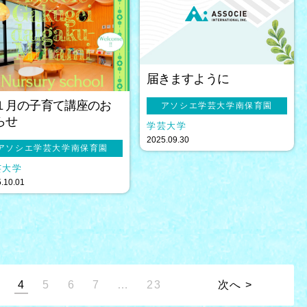
届きますように
１月の子育て講座のお
アソシエ学芸大学南保育園
らせ
学芸大学
2025.09.30
アソシエ学芸大学南保育園
芸大学
.10.01
3
4
5
6
7
…
23
次へ >