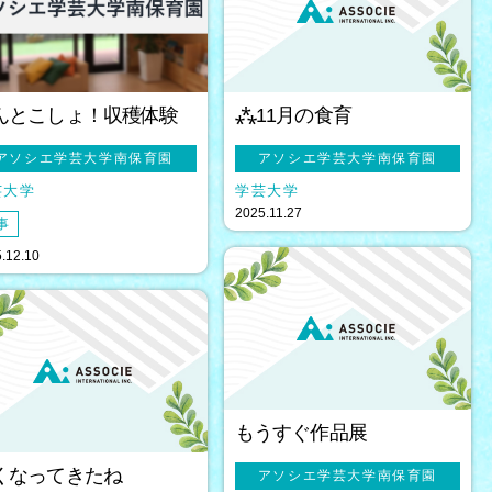
んとこしょ！収穫体験
⁂11月の食育
アソシエ学芸大学南保育園
アソシエ学芸大学南保育園
芸大学
学芸大学
2025.11.27
事
.12.10
もうすぐ作品展
くなってきたね
アソシエ学芸大学南保育園