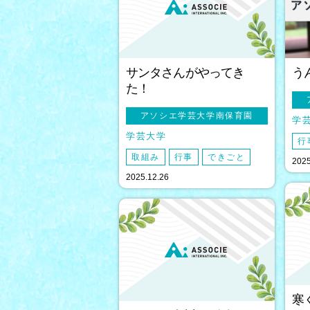
サンタさんがやってき
う
た！
アソシエ学芸大学南保育園
学
学芸大学
行
取組み
行事
できごと
2025
2025.12.26
寒