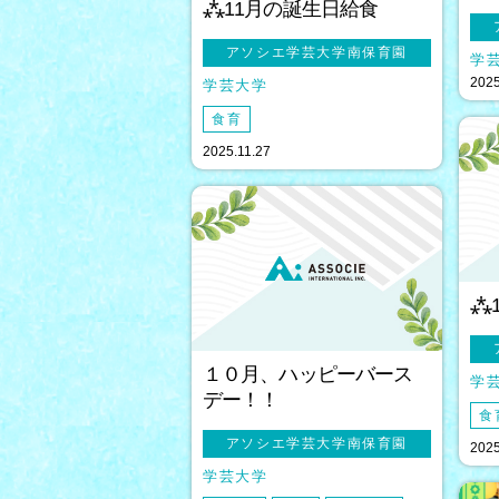
⁂11月の誕生日給食
アソシエ学芸大学南保育園
学
2025
学芸大学
食育
2025.11.27
⁂
１０月、ハッピーバース
学
デー！！
食
アソシエ学芸大学南保育園
2025
学芸大学