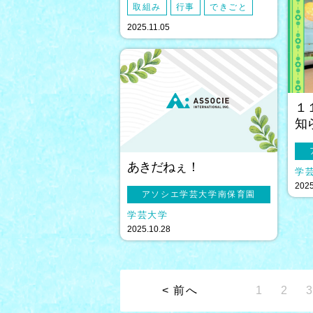
取組み
行事
できごと
2025.11.05
１
知
あきだねぇ！
学
2025
アソシエ学芸大学南保育園
学芸大学
2025.10.28
< 前へ
1
2