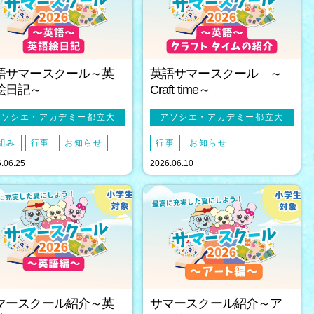
語サマースクール～英
英語サマースクール ～
絵日記～
Craft time～
アソシエ・アカデミー都立大
アソシエ・アカデミー都立大
組み
行事
お知らせ
行事
お知らせ
.06.25
2026.06.10
マースクール紹介～英
サマースクール紹介～ア