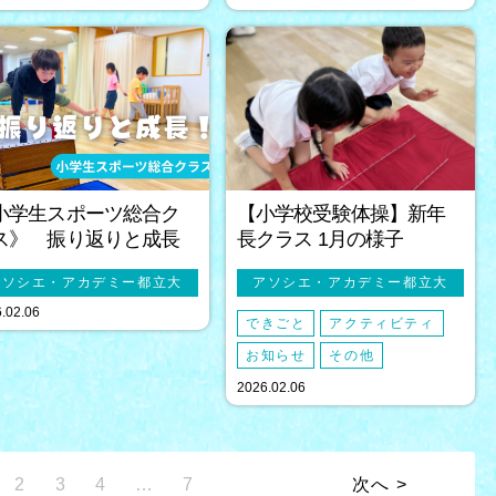
小学生スポーツ総合ク
【小学校受験体操】新年
ス》 振り返りと成長
長クラス 1月の様子
アソシエ・アカデミー都立大
アソシエ・アカデミー都立大
.02.06
できごと
アクティビティ
お知らせ
その他
2026.02.06
2
3
4
…
7
次へ >