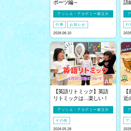
ポーツ編～
語
アソシエ・アカデミー都立大
行事
お知らせ
行
2026.06.10
2026
【英語リトミック】英語
【
リトミックは…楽しい！
近
アソシエ・アカデミー都立大
その他
ア
2026.05.28
2026