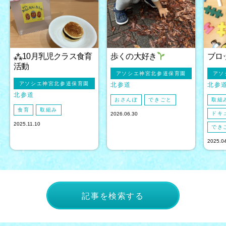
⁂10月乳児クラス食育
歩くの大好き
ブロ
活動
アソシエ神宮北参道保育園
アソ
アソシエ神宮北参道保育園
北参道
北参
北参道
おさんぽ
できごと
取組
食育
取組み
ドキ
2026.06.30
2025.11.10
でき
2025.0
記事を検索する