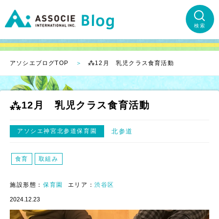
検索
アソシエブログTOP
⁂12月 乳児クラス食育活動
⁂12月 乳児クラス食育活動
アソシエ神宮北参道保育園
北参道
食育
取組み
施設形態：
保育園
エリア：
渋谷区
2024.12.23