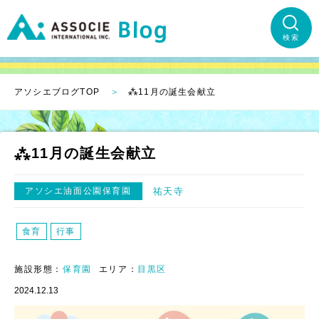
検索
アソシエブログTOP
⁂11月の誕生会献立
⁂11月の誕生会献立
アソシエ油面公園保育園
祐天寺
食育
行事
施設形態：
保育園
エリア：
目黒区
2024.12.13