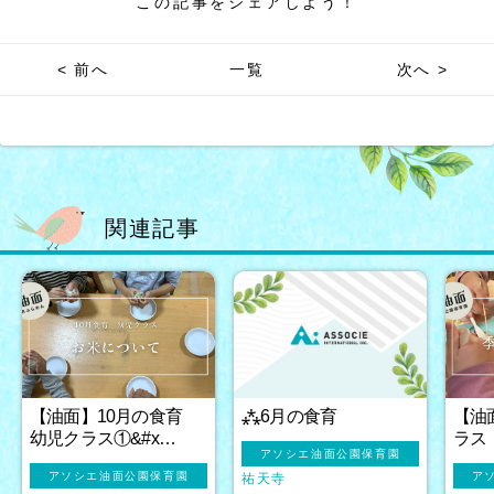
この記事をシェアしよう！
< 前へ
一覧
次へ >
関連記事
【油面】10月の食育
⁂6月の食育
【油
幼児クラス①&#x…
ラス
アソシエ油面公園保育園
アソシエ油面公園保育園
ア
祐天寺