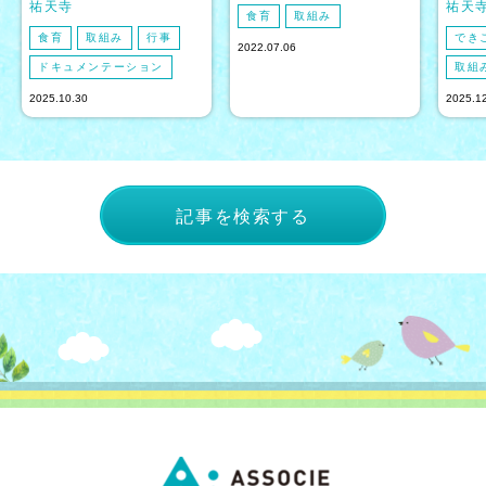
祐天寺
祐天
食育
取組み
食育
取組み
行事
でき
2022.07.06
ドキュメンテーション
取組
2025.10.30
2025.1
記事を検索する