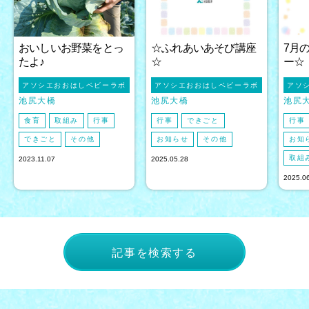
おいしいお野菜をとっ
☆ふれあいあそび講座
7月
たよ♪
☆
ー☆
アソシエおおはしベビーラボ
アソシエおおはしベビーラボ
アソ
池尻大橋
池尻大橋
池尻
食育
取組み
行事
行事
できごと
行事
できごと
その他
お知らせ
その他
お知
取組
2023.11.07
2025.05.28
2025.0
記事を検索する