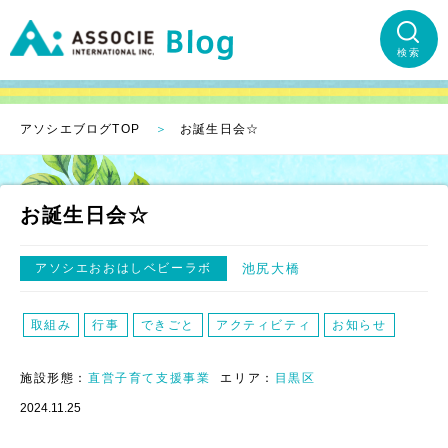
検索
アソシエブログTOP
お誕生日会☆
お誕生日会☆
アソシエおおはしベビーラボ
池尻大橋
取組み
行事
できごと
アクティビティ
お知らせ
施設形態：
直営子育て支援事業
エリア：
目黒区
2024.11.25