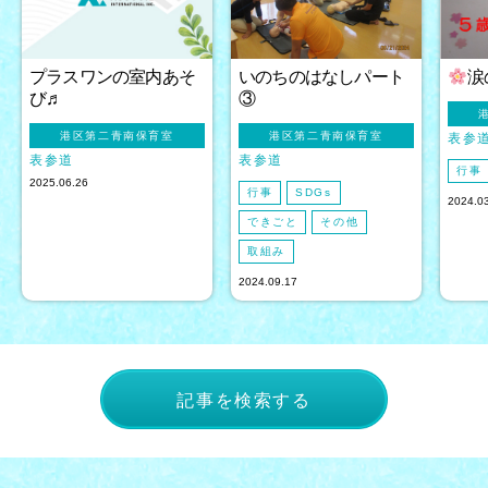
プラスワンの室内あそ
いのちのはなしパート
涙
び♬
③
港区第二青南保育室
港区第二青南保育室
表参
表参道
表参道
行事
2025.06.26
行事
SDGs
2024.0
できごと
その他
取組み
2024.09.17
記事を検索する