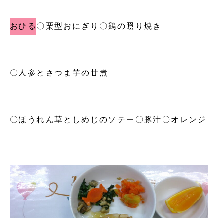
おひる
〇栗型おにぎり
〇鶏の照り焼き
〇人参とさつま芋の甘煮
〇ほうれん草としめじのソテー
〇豚汁
〇オレンジ