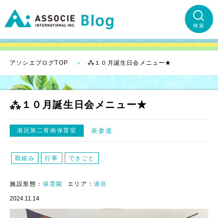
検索
アソシエブログTOP
⁂１０月誕生日会メニュー★
⁂１０月誕生日会メニュー★
港区第二青南保育室
表参道
取組み
行事
できごと
施設形態：
保育園
エリア：
港区
2024.11.14