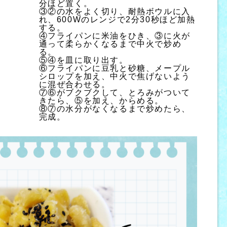
分ほど置く。
③②の水をよく切り、耐熱ボウルに入
れ、600Wのレンジで2分30秒ほど加熱
する。
④フライパンに米油をひき、③に火が
通って柔らかくなるまで中火で炒め
る。
⑤④を皿に取り出す。
⑥フライパンに豆乳と砂糖、メープル
シロップを加え、中火で焦げないよう
に混ぜ合わせる。
⑦⑥がブクブクして、とろみがついて
きたら、⑤を加え、からめる。
⑧⑦の水分がなくなるまで炒めたら、
完成。