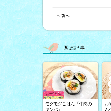
< 前へ
関連記事
モグモグごはん「牛肉の
お
キンパ」
ん