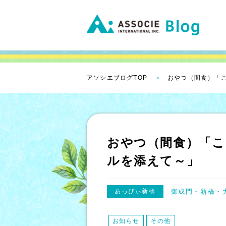
アソシエブログTOP
おやつ（間食）「
おやつ（間食）「
ルを添えて～」
あっぴぃ新橋
御成門・新橋・
お知らせ
その他