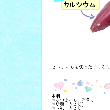
さつまいもを使った「ころ
材料
☆さつまいも　200ｇ
☆砂糖　大さじ1
☆豆乳　大さじ1