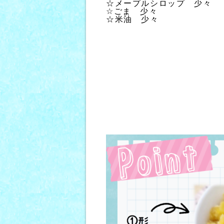
☆メープルシロップ　少々
☆ごま　少々
☆米油　少々