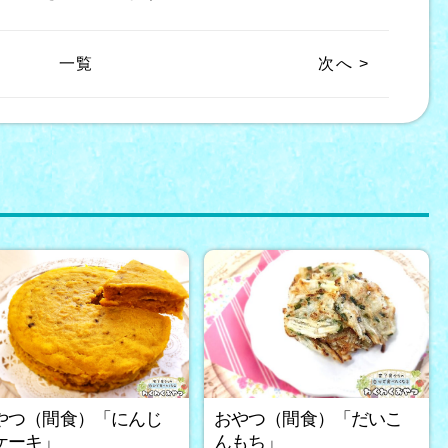
一覧
次へ >
やつ（間食）「にんじ
おやつ（間食）「だいこ
ケーキ」
んもち」