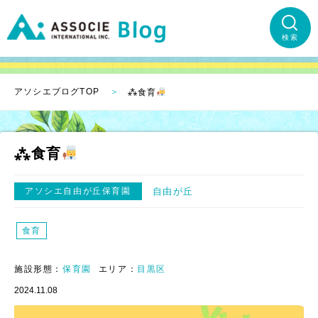
検索
アソシエブログTOP
⁂食育
⁂食育
アソシエ自由が丘保育園
自由が丘
食育
施設形態：
保育園
エリア：
目黒区
2024.11.08