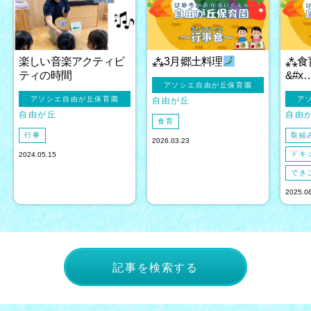
楽しい音楽アクティビ
⁂3月郷土料理
⁂食
ティの時間
&#x
アソシエ自由が丘保育園
アソシエ自由が丘保育園
ア
自由が丘
自由が丘
自由
食育
行事
取組
2026.03.23
ドキ
2024.05.15
でき
2025.0
記事を検索する