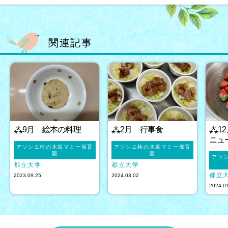
関連記事
⁂9月 絵本の料理
⁂2月 行事食
⁂1
ニュ
アソシエ柿の木坂マミー保育
アソシエ柿の木坂マミー保育
園
園
アソ
都立大学
都立大学
都立
2023.09.25
2024.03.02
2024.0