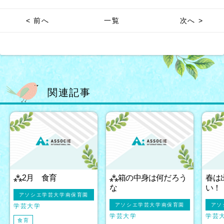
< 前へ
一覧
次へ >
関連記事
⁂2月 食育
⁂箱の中身は何だろう
春は
な
い！
アソシエ学芸大学南保育園
アソシエ学芸大学南保育園
アソ
学芸大学
学芸大学
学芸
食育