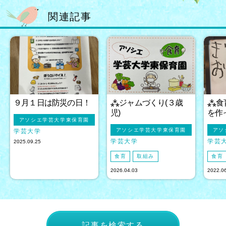
関連記事
９月１日は防災の日！
⁂ジャムづくり(３歳
⁂食
児)
を作
アソシエ学芸大学東保育園
アソシエ学芸大学東保育園
アソ
学芸大学
学芸大学
学芸
2025.09.25
食育
取組み
食育
2026.04.03
2022.0
記事を検索する