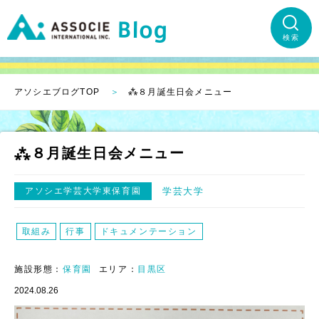
検索
アソシエブログTOP
⁂８月誕生日会メニュー
⁂８月誕生日会メニュー
アソシエ学芸大学東保育園
学芸大学
取組み
行事
ドキュメンテーション
施設形態：
保育園
エリア：
目黒区
2024.08.26