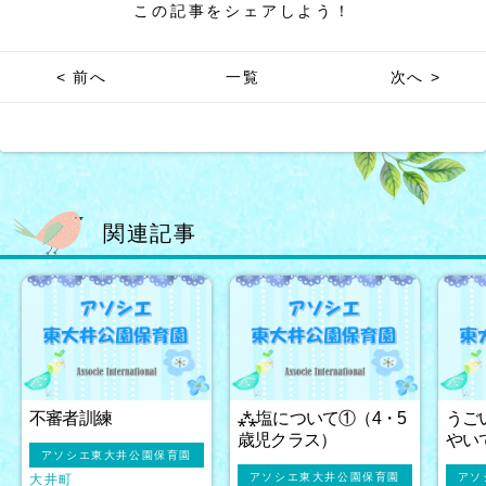
この記事をシェアしよう！
< 前へ
一覧
次へ >
関連記事
不審者訓練
⁂塩について①（4・5
うご
歳児クラス）
やい
アソシエ東大井公園保育園
アソシエ東大井公園保育園
アソ
大井町