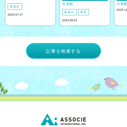
大井町
大井
取組み
2025.1
取組み
食育
2023.07.27
2023.09.01
記事を検索する