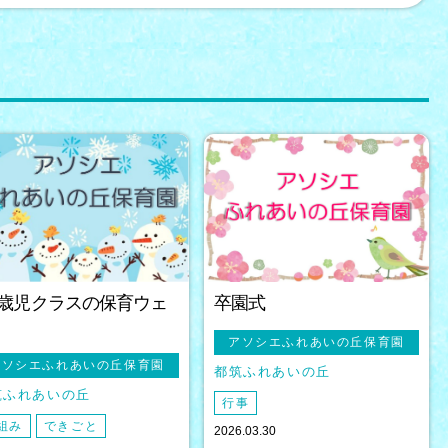
.5歳児クラスの保育ウェ
卒園式
アソシエふれあいの丘保育園
アソシエふれあいの丘保育園
都筑ふれあいの丘
筑ふれあいの丘
行事
組み
できごと
2026.03.30