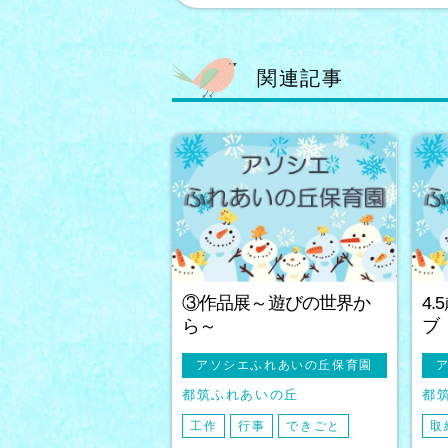
関連記事
③作品展～遊びの世界か
4
ら～
ブ
アソシエふれあいの丘保育園
都筑ふれあいの丘
都
工作
行事
できごと
取