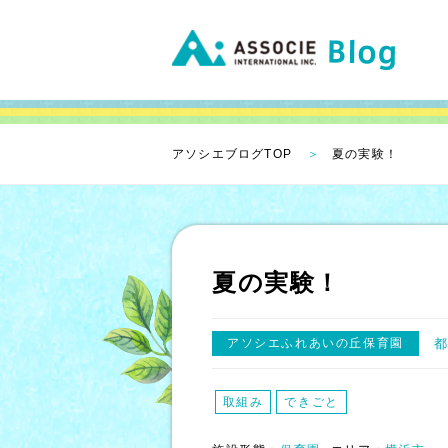
アソシエブログTOP
夏の実験！
夏の実験！
アソシエふれあいの丘保育園
取組み
できごと