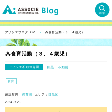
検索
アソシエブログTOP
⁂食育活動（３、４歳児）
⁂食育活動（３、４歳児）
アソシエ不動保育園
目黒
不動前
食育
施設形態：
保育園
エリア：
目黒区
2024.07.23