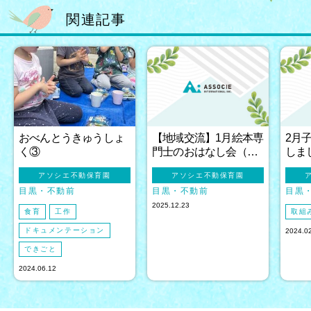
関連記事
おべんとうきゅうしょ
【地域交流】1月絵本専
2月
く③
門士のおはなし会（…
しま
アソシエ不動保育園
アソシエ不動保育園
目黒
不動前
目黒
不動前
目黒
2025.12.23
食育
工作
取組
ドキュメンテーション
2024.0
できごと
2024.06.12