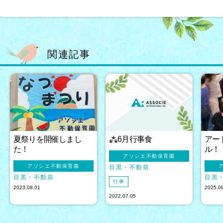
関連記事
夏祭りを開催しまし
⁂6月行事食
アー
た！
ル！
アソシエ不動保育園
アソシエ不動保育園
目黒
不動前
目黒
不動前
目黒
行事
2023.08.01
2025.0
2022.07.05