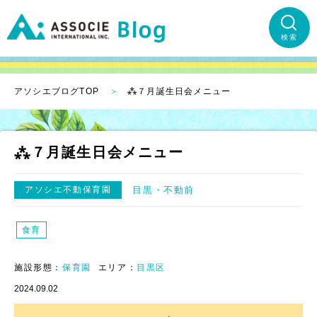
検索
アソシエブログTOP
⁂７月誕生日会メニュー
⁂７月誕生日会メニュー
アソシエ不動保育園
目黒
不動前
食育
施設形態：
保育園
エリア：
目黒区
2024.09.02