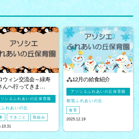
ロウィン交流会～緑寿
⁂12月の給食紹介
さんへ行ってきま…
アソシエふれあいの丘保育園
アソシエふれあいの丘保育園
都筑ふれあいの丘
筑ふれあいの丘
食育
事
できごと
取組み
2025.12.19
.10.31