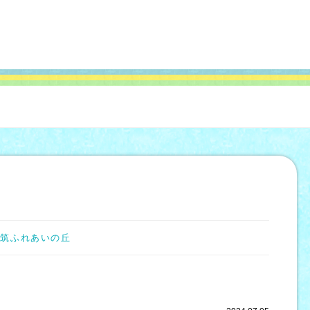
！
！
都筑ふれあいの丘