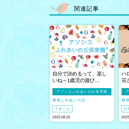
関連記事
自分で決めるって、楽し
ハ
いね～1歳児の遊び…
荘
アソシエふれあいの丘保育園
都筑ふれあいの丘
都
できごと
行
2025.08.20
2025